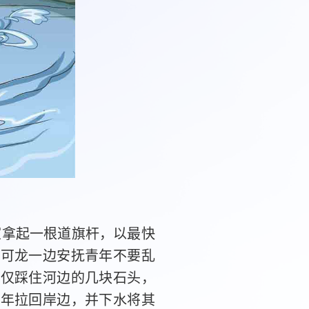
室拿起一根道旗杆，以最快
王可龙一边安抚青年不要乱
龙仅踩住河边的几块石头，
青年拉回岸边，并下水将其