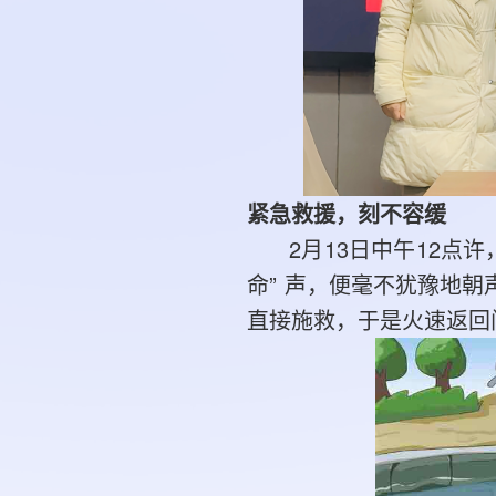
紧急救援，刻不容缓
2月13日中午12点
命” 声，便毫不犹豫地
直接施救，于是火速返回