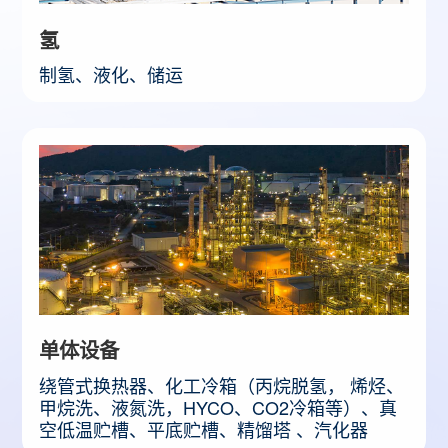
氢
​制氢、液化、储运
单体设备
绕管式换热器、化工冷箱（丙烷脱氢， 烯烃、
甲烷洗、液氮洗，HYCO、CO2冷箱等）、真
空低温贮槽、平底贮槽、精馏塔 、汽化器