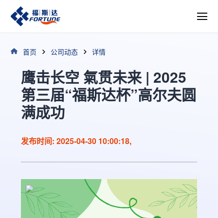
首页
公司动态
详情
鹰击长空 氣贯未来 | 2025
第三届“福斯达杯”高尔夫圆
满成功
发布时间: 2025-04-30 10:00:18,