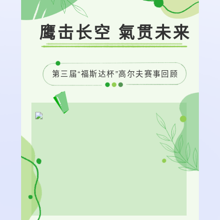
鹰击长空 氣贯未来
第三届“福斯达杯”高尔夫赛事回顾