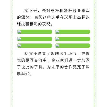
接下来，是对总杆和净杆冠亚季军
的颁奖，表彰这些选手在球场上高超的
球技和精彩的表现。
晚宴还设置了趣味颁奖环节，在愉
悦的相互交流中，企业家们进一步加深
了彼此的了解，为未来的合作奠定了深
厚基础。