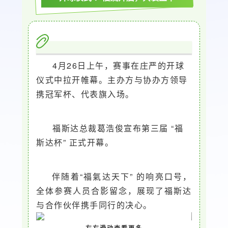
4月26日上午，赛事在庄严的开球
仪式中拉开帷幕。
主办方与协办方领导
携冠军杯、代表旗入场。
福斯达总裁葛浩俊宣布第三届 “福
斯达杯” 正式开幕。
伴随着“福氣达天下” 的响亮口号，
全体参赛人员合影留念，展现了福斯达
与合作伙伴携手同行的决心。